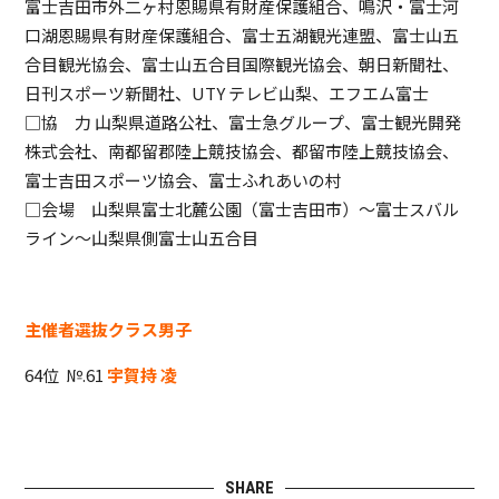
富士吉田市外二ヶ村恩賜県有財産保護組合、鳴沢・富士河
口湖恩賜県有財産保護組合、富士五湖観光連盟、富士山五
合目観光協会、富士山五合目国際観光協会、朝日新聞社、
日刊スポーツ新聞社、UTY テレビ山梨、エフエム富士
□協 力 山梨県道路公社、富士急グループ、富士観光開発
株式会社、南都留郡陸上競技協会、都留市陸上競技協会、
富士吉田スポーツ協会、富士ふれあいの村
□会場 山梨県富士北麓公園（富士吉田市）～富士スバル
ライン～山梨県側富士山五合目
主催者選抜クラス男子
64位 №.61
宇賀持 凌
SHARE