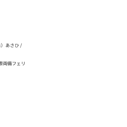
）あさひ /
国際両備フェリ