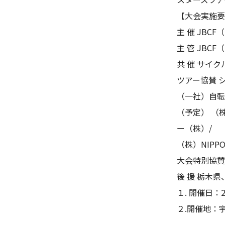
【大会実施要
主 催 JB
主 管 JB
共 催 サイ
ツアー協賛 
（一社）自転
（予定） （
ー（株）/
（株）NIPP
大会特別協賛 
後 援 栃木
１. 開催日：2
２.開催地：