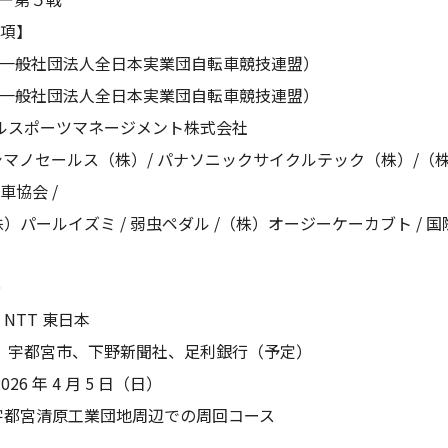
項】
CF（一般社団法人全日本実業団自転車競技連盟）
CF（一般社団法人全日本実業団自転車競技連盟）
クルスポーツマネージメント株式会社
シマノセールス（株）/ パナソニックサイクルテック（株）/（株
車協会 /
株）パールイズミ / 弱虫ペダル /（株）オージーケーカブト / 
O
NTT 東日本
県、宇都宮市、下野新聞社、足利銀行（予定）
026 年 4 月 5 日（日）
宇都宮清原工業団地周辺での周回コース