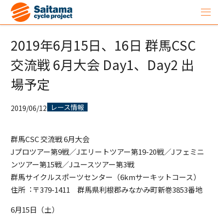
2019年6月15日、16日 群⾺CSC
交流戦 6⽉⼤会 Day1、Day2 出
場予定
レース情報
2019/06/12
群⾺CSC 交流戦 6⽉⼤会
Jプロツアー第9戦／Jエリートツアー第19-20戦／Jフェミニ
ンツアー第15戦／Jユースツアー第3戦
群⾺サイクルスポーツセンター（6kmサーキットコース）
住所︓〒379-1411 群⾺県利根郡みなかみ町新巻3853番地
6月15日（土）